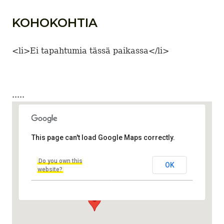
KOHOKOHTIA
<li>Ei tapahtumia tässä paikassa</li>
.....
This page can't load Google Maps correctly.
O'Hara's Public House
Do you own this
OK
Hämeenpuisto 17-19 - Tampere
website?
Tapahtumapaikka