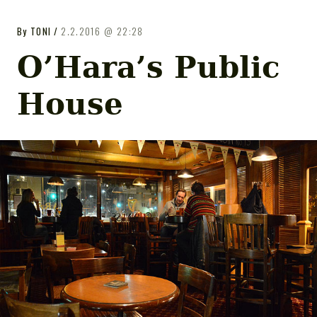
GASTROPUB
GASTROPUB
By
TONI
2.2.2016
22:28
Tampereen gastropubit
O’Hara’s Public
House