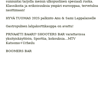
sunnuntai tarjolla menun ulkopuolinen spesiaali ruoka.
Klassikoita ja erikoisuuksia ympäri eurooppaa, tervetuloa
nauttimaan!
HYVÄ TUOMAS 2025 palkinto Anu & Sami Lappalaiselle
Gastropubien lahjakorttikauppa on avattu!
PRIVAATTI BAARI? SHOOTERS BAR varattavissa
yksityiskäyttöön, Sporttia, kokouksia…MTV
Katsomo+Urheilu
BOOMERS BAR