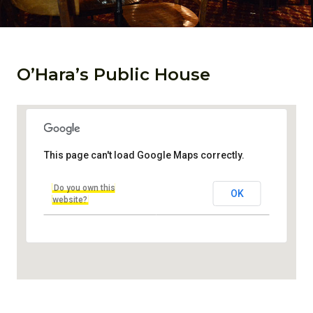
O’Hara’s Public House
O'Hara's Public House
This page can't load Google Maps correctly.
Hämeenpuisto 17-19 - Tampere
Do you own this
Tapahtumapaikka
OK
website?