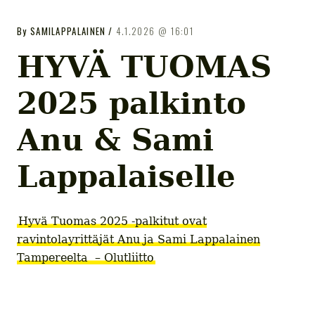
GASTROPUB
GASTROPUB
By
SAMILAPPALAINEN
4.1.2026
16:01
Tampereen gastropubit
HYVÄ TUOMAS
2025 palkinto
Anu & Sami
Lappalaiselle
Hyvä Tuomas 2025 -palkitut ovat
ravintolayrittäjät Anu ja Sami Lappalainen
Tampereelta – Olutliitto