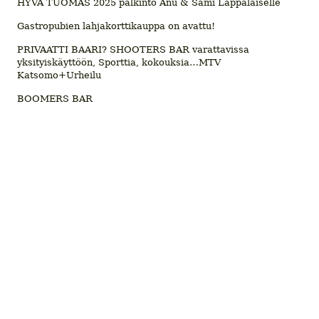
HYVÄ TUOMAS 2025 palkinto Anu & Sami Lappalaiselle
Gastropubien lahjakorttikauppa on avattu!
PRIVAATTI BAARI? SHOOTERS BAR varattavissa
yksityiskäyttöön, Sporttia, kokouksia…MTV
Katsomo+Urheilu
BOOMERS BAR
© 2026 Ravintolatiedotusta
Kohokohdat.fi
, Lifestyle Media Oy