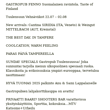
GASTROPUB FENNO Suomalainen ravintola. Taste of
Finland
Tuulensuun Vehnäviikot 22.07 – 02.08
New arrivals: Cantina SIRIDIA (ITA, Veneto) & Weingut
MITTELBACH (AUT, Kremstal)
THE BEST DAY. IN TAMPERE
COOLCATION, WARM FEELING
PARAS PÄIVÄ TAMPEREELLA
SUNDAY SPECIALS Gastropub Tuulensuussa! Joka
sunnuntai tarjolla menun ulkopuolinen spesiaali ruoka.
Klassikoita ja erikoisuuksia ympäri eurooppaa, tervetuloa
nauttimaan!
HYVÄ TUOMAS 2025 palkinto Anu & Sami Lappalaiselle
Gastropubien lahjakorttikauppa on avattu!
PRIVAATTI BAARI? SHOOTERS BAR varattavissa
yksityiskäyttöön, Sporttia, kokouksia…MTV
Katsomo+Urheilu