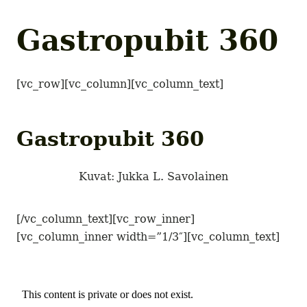
GASTROPUB
GASTROPUB
Gastropubit 360
Tampereen gastropubit
[vc_row][vc_column][vc_column_text]
Gastropubit 360
Kuvat: Jukka L. Savolainen
[/vc_column_text][vc_row_inner]
[vc_column_inner width=”1/3″][vc_column_text]