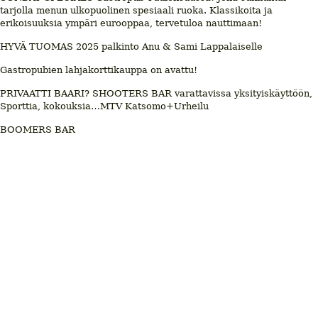
tarjolla menun ulkopuolinen spesiaali ruoka. Klassikoita ja
erikoisuuksia ympäri eurooppaa, tervetuloa nauttimaan!
HYVÄ TUOMAS 2025 palkinto Anu & Sami Lappalaiselle
Gastropubien lahjakorttikauppa on avattu!
PRIVAATTI BAARI? SHOOTERS BAR varattavissa yksityiskäyttöön,
Sporttia, kokouksia…MTV Katsomo+Urheilu
BOOMERS BAR
© 2026 Ravintolatiedotusta
Kohokohdat.fi
, Lifestyle Media Oy