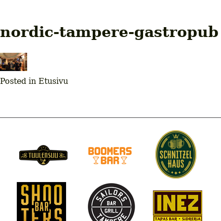
GASTROPUB
GASTROPUB
Tampereen gastropubit
nordic-tampere-gastropub
Posted in Etusivu